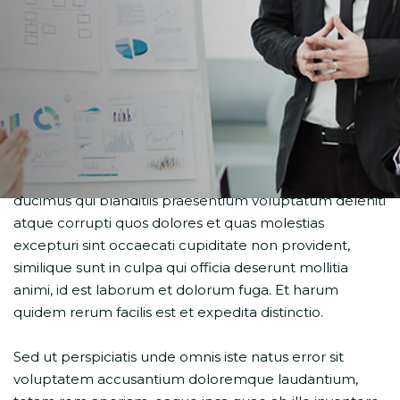
At vero eos et accusamus et iusto odio dignissimos
ducimus qui blanditiis praesentium voluptatum deleniti
atque corrupti quos dolores et quas molestias
excepturi sint occaecati cupiditate non provident,
similique sunt in culpa qui officia deserunt mollitia
animi, id est laborum et dolorum fuga. Et harum
quidem rerum facilis est et expedita distinctio.
Sed ut perspiciatis unde omnis iste natus error sit
voluptatem accusantium doloremque laudantium,