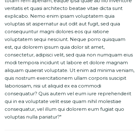
totam rem aperiam, eaque ipsa quae ab illo inventore
veritatis et quasi architecto beatae vitae dicta sunt
explicabo. Nemo enim ipsam voluptatem quia
voluptas sit aspernatur aut odit aut fugit, sed quia
consequuntur magni dolores eos qui ratione
voluptatem sequi nesciunt. Neque porro quisquam
est, qui dolorem ipsum quia dolor sit amet,
consectetur, adipisci velit, sed quia non numquam eius
modi tempora incidunt ut labore et dolore magnam
aliquam quaerat voluptate. Ut enim ad minima veniam,
quis nostrum exercitationem ullam corporis suscipit
laboriosam, nisi ut aliquid ex ea commodi
consequatur? Quis autem vel eum iure reprehenderit
qui in ea voluptate velit esse quam nihil molestiae
consequatur, vel illum qui dolorem eum fugiat quo
voluptas nulla pariatur?"