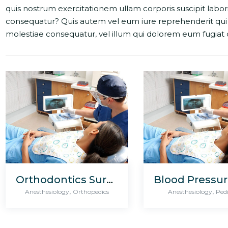
quis nostrum exercitationem ullam corporis suscipit labor
consequatur? Quis autem vel eum iure reprehenderit qui i
molestiae consequatur, vel illum qui dolorem eum fugiat q
Orthodontics Surgery & Transplants
,
,
Anesthesiology
Orthopedics
Anesthesiology
Pedi