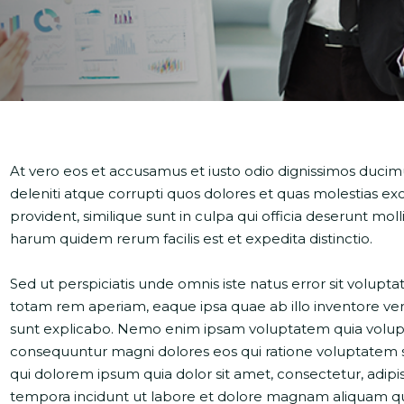
At vero eos et accusamus et iusto odio dignissimos ducim
deleniti atque corrupti quos dolores et quas molestias exc
provident, similique sunt in culpa qui officia deserunt moll
harum quidem rerum facilis est et expedita distinctio.
Sed ut perspiciatis unde omnis iste natus error sit vol
totam rem aperiam, eaque ipsa quae ab illo inventore verit
sunt explicabo. Nemo enim ipsam voluptatem quia voluptas 
consequuntur magni dolores eos qui ratione voluptatem 
qui dolorem ipsum quia dolor sit amet, consectetur, adip
tempora incidunt ut labore et dolore magnam aliquam qu