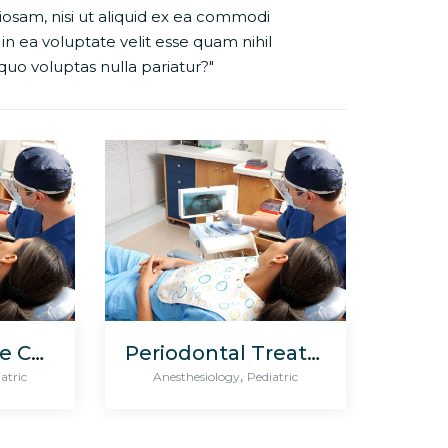
iosam, nisi ut aliquid ex ea commodi
n ea voluptate velit esse quam nihil
uo voluptas nulla pariatur?"
Blood Pressure Checkup
Periodontal Treatment
,
atric
Anesthesiology
Pediatric