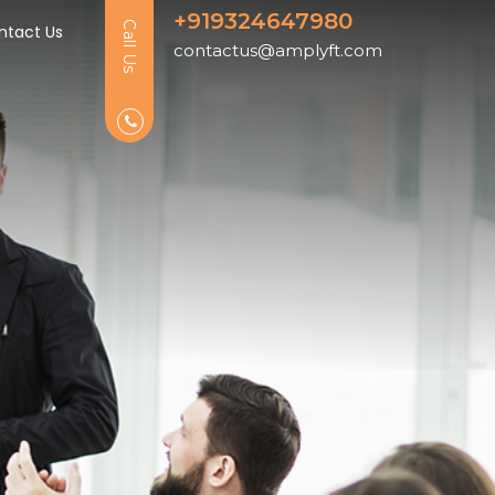
+919324647980
Call Us
ntact Us
contactus@amplyft.com