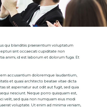
us qui blanditiis praesentium voluptatum
epturi sint occaecati cupiditate non
itia animi, id est laborum et dolorum fuga. Et
uptatem accusantium doloremque laudantium,
atis et quasi architecto beatae vitae dicta
sit aspernatur aut odit aut fugit, sed quia
sequi nesciunt. Neque porro quisquam est,
isci velit, sed quia non numquam eius modi
aerat voluptate. Ut enim ad minima veniam,