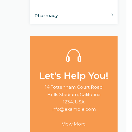
Pharmacy
Let's Help You!
14 Tottenham Court Road
Bulls Stadium, Califorina
1234, USA
info@example.com
View More