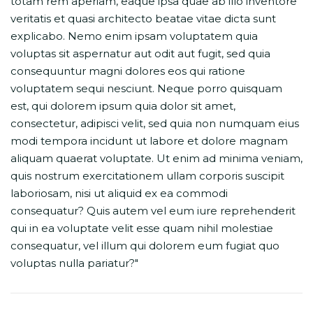
totam rem aperiam, eaque ipsa quae ab illo inventore
veritatis et quasi architecto beatae vitae dicta sunt
explicabo. Nemo enim ipsam voluptatem quia
voluptas sit aspernatur aut odit aut fugit, sed quia
consequuntur magni dolores eos qui ratione
voluptatem sequi nesciunt. Neque porro quisquam
est, qui dolorem ipsum quia dolor sit amet,
consectetur, adipisci velit, sed quia non numquam eius
modi tempora incidunt ut labore et dolore magnam
aliquam quaerat voluptate. Ut enim ad minima veniam,
quis nostrum exercitationem ullam corporis suscipit
laboriosam, nisi ut aliquid ex ea commodi
consequatur? Quis autem vel eum iure reprehenderit
qui in ea voluptate velit esse quam nihil molestiae
consequatur, vel illum qui dolorem eum fugiat quo
voluptas nulla pariatur?"