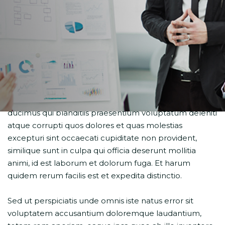
At vero eos et accusamus et iusto odio dignissimos
ducimus qui blanditiis praesentium voluptatum deleniti
atque corrupti quos dolores et quas molestias
excepturi sint occaecati cupiditate non provident,
similique sunt in culpa qui officia deserunt mollitia
animi, id est laborum et dolorum fuga. Et harum
quidem rerum facilis est et expedita distinctio.
Sed ut perspiciatis unde omnis iste natus error sit
voluptatem accusantium doloremque laudantium,